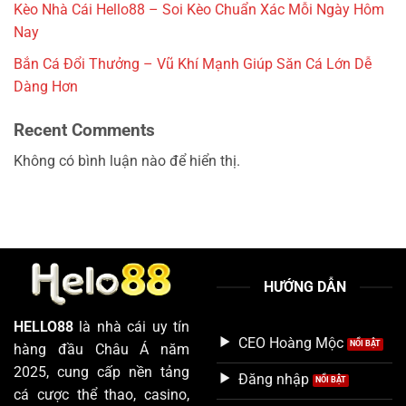
Kèo Nhà Cái Hello88 – Soi Kèo Chuẩn Xác Mỗi Ngày Hôm
Nay
Bắn Cá Đổi Thưởng – Vũ Khí Mạnh Giúp Săn Cá Lớn Dễ
Dàng Hơn
Recent Comments
Không có bình luận nào để hiển thị.
HƯỚNG DẪN
HELLO88
là nhà cái uy tín
CEO Hoàng Mộc
hàng đầu Châu Á năm
2025, cung cấp nền tảng
Đăng nhập
cá cược thể thao, casino,