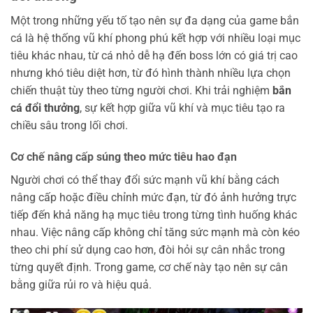
Một trong những yếu tố tạo nên sự đa dạng của game bắn
cá là hệ thống vũ khí phong phú kết hợp với nhiều loại mục
tiêu khác nhau, từ cá nhỏ dễ hạ đến boss lớn có giá trị cao
nhưng khó tiêu diệt hơn, từ đó hình thành nhiều lựa chọn
chiến thuật tùy theo từng người chơi. Khi trải nghiệm
bắn
cá đổi thưởng
, sự kết hợp giữa vũ khí và mục tiêu tạo ra
chiều sâu trong lối chơi.
Cơ chế nâng cấp súng theo mức tiêu hao đạn
Người chơi có thể thay đổi sức mạnh vũ khí bằng cách
nâng cấp hoặc điều chỉnh mức đạn, từ đó ảnh hưởng trực
tiếp đến khả năng hạ mục tiêu trong từng tình huống khác
nhau. Việc nâng cấp không chỉ tăng sức mạnh mà còn kéo
theo chi phí sử dụng cao hơn, đòi hỏi sự cân nhắc trong
từng quyết định. Trong game, cơ chế này tạo nên sự cân
bằng giữa rủi ro và hiệu quả.