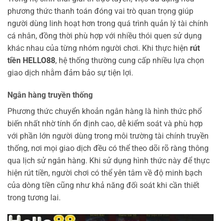
phương thức thanh toán đóng vai trò quan trọng giúp
người dùng linh hoạt hơn trong quá trình quản lý tài chính
cá nhân, đồng thời phù hợp với nhiều thói quen sử dụng
khác nhau của từng nhóm người chơi. Khi thực hiện
rút
tiền HELLO88
, hệ thống thường cung cấp nhiều lựa chọn
giao dịch nhằm đảm bảo sự tiện lợi.
Ngân hàng truyền thống
Phương thức chuyển khoản ngân hàng là hình thức phổ
biến nhất nhờ tính ổn định cao, dễ kiểm soát và phù hợp
với phần lớn người dùng trong môi trường tài chính truyền
thống, nơi mọi giao dịch đều có thể theo dõi rõ ràng thông
qua lịch sử ngân hàng. Khi sử dụng hình thức này để thực
hiện rút tiền, người chơi có thể yên tâm về độ minh bạch
của dòng tiền cũng như khả năng đối soát khi cần thiết
trong tương lai.