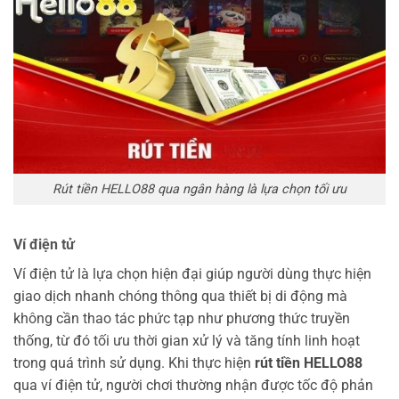
Rút tiền HELLO88 qua ngân hàng là lựa chọn tối ưu
Ví điện tử
Ví điện tử là lựa chọn hiện đại giúp người dùng thực hiện
giao dịch nhanh chóng thông qua thiết bị di động mà
không cần thao tác phức tạp như phương thức truyền
thống, từ đó tối ưu thời gian xử lý và tăng tính linh hoạt
trong quá trình sử dụng. Khi thực hiện
rút tiền HELLO88
qua ví điện tử, người chơi thường nhận được tốc độ phản