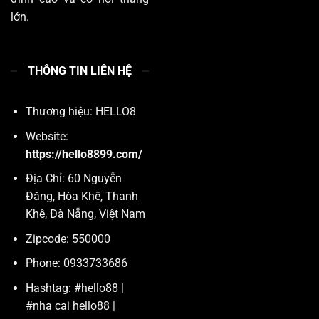
lớn.
THÔNG TIN LIÊN HỆ
Thương hiệu: HELLO8
Website:
https://hello8899.com/
Địa Chỉ: 60 Nguyễn
Đăng, Hòa Khê, Thanh
Khê, Đà Nẵng, Việt Nam
Zipcode: 550000
Phone: 0933733686
Hashtag: #hello88 |
#nha cai hello88 |