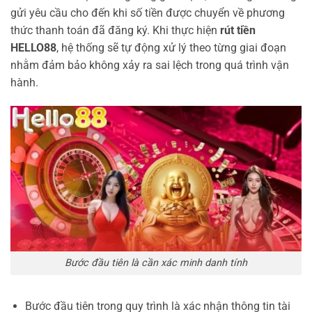
gửi yêu cầu cho đến khi số tiền được chuyển về phương
thức thanh toán đã đăng ký. Khi thực hiện
rút tiền
HELLO88
, hệ thống sẽ tự động xử lý theo từng giai đoạn
nhằm đảm bảo không xảy ra sai lệch trong quá trình vận
hành.
Bước đầu tiên là cần xác minh danh tính
Bước đầu tiên trong quy trình là xác nhận thông tin tài