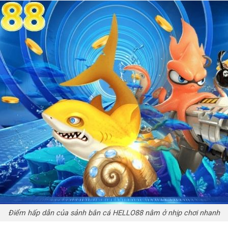
Điểm hấp dẫn của sảnh bắn cá HELLO88 nằm ở nhịp chơi nhanh