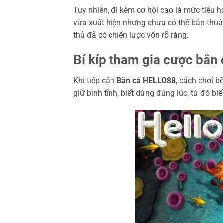
Tuy nhiên, đi kèm cơ hội cao là mức tiêu h
vừa xuất hiện nhưng chưa có thế bắn thuận
thủ đã có chiến lược vốn rõ ràng.
Bí kíp tham gia cược bắn
Khi tiếp cận
Bắn cá HELLO88
, cách chơi 
giữ bình tĩnh, biết dừng đúng lúc, từ đó bi