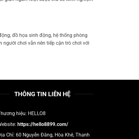
động, đồ họa sinh động, hệ thống phòng
 người chơi vẫn nên tiếp cận trò chơi với
THÔNG TIN LIÊN HỆ
hương hiệu: HELLO8
ebsite:
https://hello8899.com/
ịa Chỉ: 60 Nguyễn Đăng, Hòa Khê, Thanh