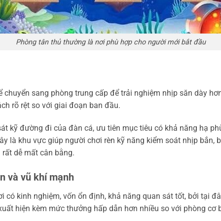
Phòng tân thủ thường là nơi phù hợp cho người mới bắt đầu
hể chuyển sang phòng trung cấp để trải nghiệm nhịp săn dày hơ
ch rõ rệt so với giai đoạn ban đầu.
sát kỹ đường đi của đàn cá, ưu tiên mục tiêu có khả năng hạ p
ây là khu vực giúp người chơi rèn kỹ năng kiểm soát nhịp bắn, b
 rất dễ mất cân bằng.
n và vũ khí mạnh
có kinh nghiệm, vốn ổn định, khả năng quan sát tốt, bởi tại đ
ể xuất hiện kèm mức thưởng hấp dẫn hơn nhiều so với phòng cơ 