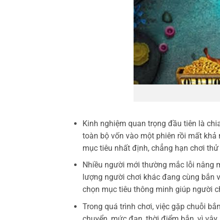
Kinh nghiệm quan trọng đầu tiên là chi
toàn bộ vốn vào một phiên rồi mất khả 
mục tiêu nhất định, chẳng hạn chơi th
Nhiều người mới thường mắc lỗi nâng m
lượng người chơi khác đang cùng bắn v
chọn mục tiêu thông minh giúp người ch
Trong quá trình chơi, việc gặp chuỗi bắn
chuyển, mức đạn, thời điểm bắn, vì vậy